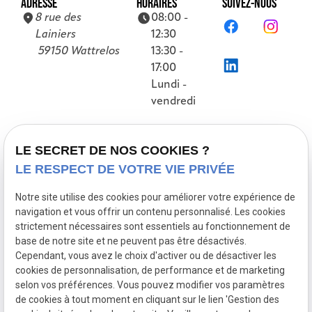
ADRESSE
HORAIRES
SUIVEZ-NOUS
8 rue des
08:00 -
Lainiers
12:30
59150 Wattrelos
13:30 -
17:00
Lundi -
vendredi
Accueil
LE SECRET DE NOS COOKIES ?
LE RESPECT DE VOTRE VIE PRIVÉE
Présentation
Nos références
Notre site utilise des cookies pour améliorer votre expérience de
navigation et vous offrir un contenu personnalisé. Les cookies
Prestations
strictement nécessaires sont essentiels au fonctionnement de
Actualités
base de notre site et ne peuvent pas être désactivés.
Cependant, vous avez le choix d'activer ou de désactiver les
Contact
cookies de personnalisation, de performance et de marketing
selon vos préférences. Vous pouvez modifier vos paramètres
de cookies à tout moment en cliquant sur le lien 'Gestion des
Mentions
Politique de
Gestion
Plan du