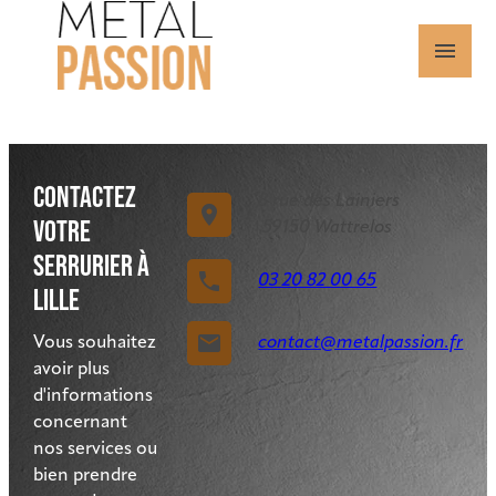
Panneau de gestion des cookies
menu
CONTACTEZ
8 rue des Lainiers
place
VOTRE
59150 Wattrelos
SERRURIER À
phone
03 20 82 00 65
LILLE
email
Vous souhaitez
contact@metalpassion.fr
avoir plus
d'informations
concernant
nos services ou
bien prendre