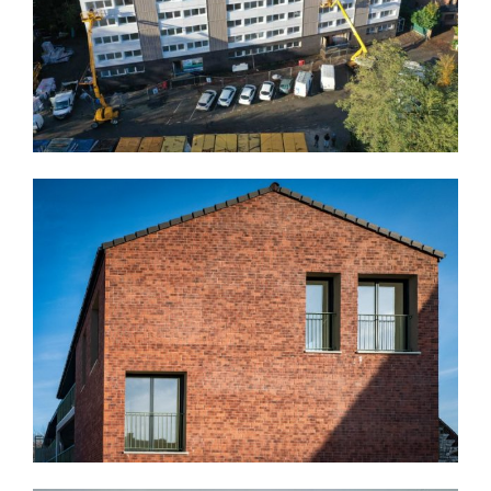
COLLECTIF DE LOGEMENT " PATIO" À FACHES
THUMESNIL POUR LE LOT MÉTALLERIE
Nos références de chantiers
Découvrir
BÂTIMENT DE BUREAUX, ZONE DE LA PILATERIE À
VILLENEUVE D’ASCQ - LOT MÉTALLERIE
Nos références de chantiers
Découvrir