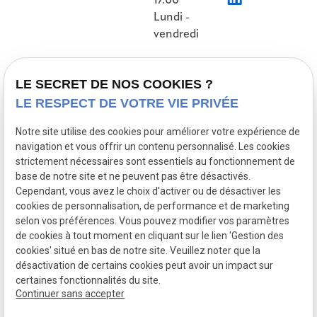
17:00
Lundi -
vendredi
Accueil
LE SECRET DE NOS COOKIES ?
LE RESPECT DE VOTRE VIE PRIVÉE
Présentation
Nos références
Notre site utilise des cookies pour améliorer votre expérience de
navigation et vous offrir un contenu personnalisé. Les cookies
Prestations
strictement nécessaires sont essentiels au fonctionnement de
Actualités
base de notre site et ne peuvent pas être désactivés.
Cependant, vous avez le choix d'activer ou de désactiver les
Contact
cookies de personnalisation, de performance et de marketing
selon vos préférences. Vous pouvez modifier vos paramètres
de cookies à tout moment en cliquant sur le lien 'Gestion des
Mentions
Politique de
Gestion
Plan du
cookies' situé en bas de notre site. Veuillez noter que la
légales
confidentialité
des
site
désactivation de certains cookies peut avoir un impact sur
cookies
certaines fonctionnalités du site.
Siret :
50085147200026
Continuer sans accepter