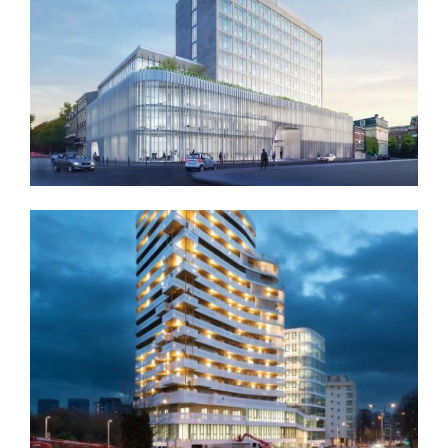
" EMBLEM " BOULEVARD CARNOT À LILLE POUR LE
LOT MÉTALLERIE SERRURERIE
Nos références de chantiers
Découvrir
CHANTIER " HOWEL " A WASQUEHAL POUR LE LOT
MÉTALLERIE INTÉRIEURE
Nos références de chantiers