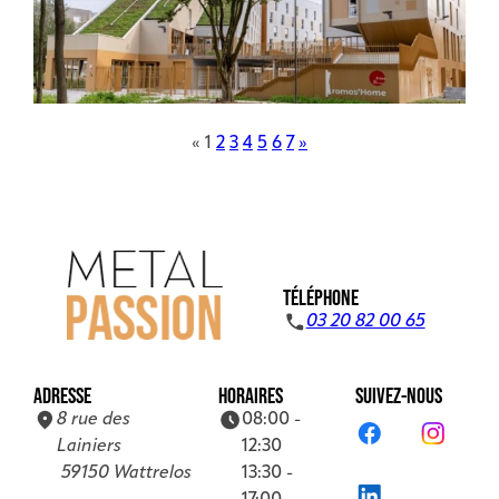
«
1
2
3
4
5
6
7
»
TÉLÉPHONE
03 20 82 00 65
ADRESSE
HORAIRES
SUIVEZ-NOUS
8 rue des
08:00 -
Lainiers
12:30
59150 Wattrelos
13:30 -