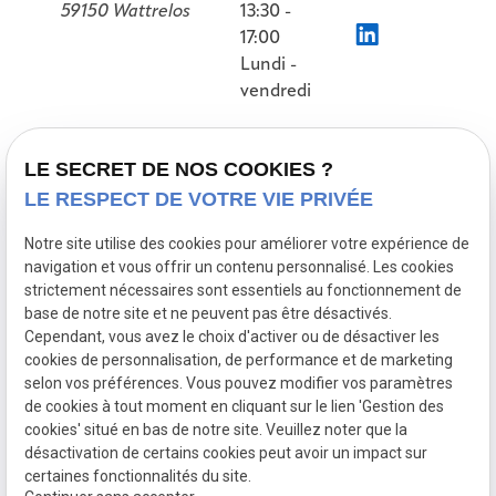
59150 Wattrelos
13:30 -
17:00
Lundi -
vendredi
Accueil
LE SECRET DE NOS COOKIES ?
LE RESPECT DE VOTRE VIE PRIVÉE
Présentation
Nos références
Notre site utilise des cookies pour améliorer votre expérience de
navigation et vous offrir un contenu personnalisé. Les cookies
Prestations
strictement nécessaires sont essentiels au fonctionnement de
Actualités
base de notre site et ne peuvent pas être désactivés.
Cependant, vous avez le choix d'activer ou de désactiver les
Contact
cookies de personnalisation, de performance et de marketing
selon vos préférences. Vous pouvez modifier vos paramètres
de cookies à tout moment en cliquant sur le lien 'Gestion des
Mentions
Politique de
Gestion
Plan du
cookies' situé en bas de notre site. Veuillez noter que la
légales
confidentialité
des
site
désactivation de certains cookies peut avoir un impact sur
cookies
certaines fonctionnalités du site.