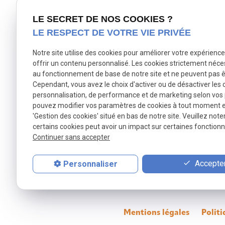
8 rue des Lainiers
LE SECRET DE NOS COOKIES ?
59150 Wattrelos
LE RESPECT DE VOTRE VIE PRIVÉE
Notre site utilise des cookies pour améliorer votre expérienc
Prendre contact
offrir un contenu personnalisé. Les cookies strictement néce
au fonctionnement de base de notre site et ne peuvent pas ê
Cependant, vous avez le choix d'activer ou de désactiver les 
personnalisation, de performance et de marketing selon vos
TÉLÉPHONE
pouvez modifier vos paramètres de cookies à tout moment en 
03 20 82 00 65
'Gestion des cookies' situé en bas de notre site. Veuillez note
certains cookies peut avoir un impact sur certaines fonctionna
Continuer sans accepter
Accepter
Personnaliser
Mentions légales
Politi