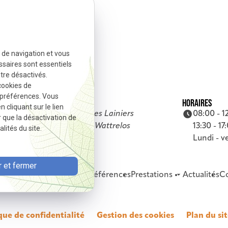
e de navigation et vous
ssaires sont essentiels
tre désactivés.
cookies de
 préférences. Vous
ADRESSE
HORAIRES
cliquant sur le lien
8 rue des Lainiers
08:00 - 1
r que la désactivation de
59150 Wattrelos
13:30 - 17
lités du site.
Lundi - v
 et fermer
Accueil
Présentation
Nos références
Prestations
Actualités
C
que de confidentialité
Gestion des cookies
Plan du si