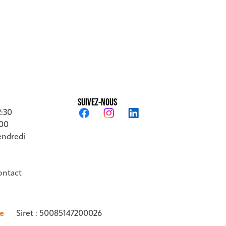
SUIVEZ-NOUS
2:30
:00
endredi
ontact
te
Siret :
50085147200026