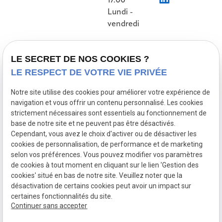
17:00
Lundi -
vendredi
Accueil
LE SECRET DE NOS COOKIES ?
LE RESPECT DE VOTRE VIE PRIVÉE
Présentation
Nos références
Notre site utilise des cookies pour améliorer votre expérience de
navigation et vous offrir un contenu personnalisé. Les cookies
Prestations
strictement nécessaires sont essentiels au fonctionnement de
Actualités
base de notre site et ne peuvent pas être désactivés.
Cependant, vous avez le choix d'activer ou de désactiver les
Contact
cookies de personnalisation, de performance et de marketing
selon vos préférences. Vous pouvez modifier vos paramètres
de cookies à tout moment en cliquant sur le lien 'Gestion des
Mentions
Politique de
Gestion
Plan du
cookies' situé en bas de notre site. Veuillez noter que la
légales
confidentialité
des
site
désactivation de certains cookies peut avoir un impact sur
cookies
certaines fonctionnalités du site.
Siret :
50085147200026
Continuer sans accepter