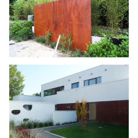
FAÇADE EN ACIER CORTEN
Mobilier et décoration métallique - Nord-Pas-de-
Calais
Découvrir
PRÉSENTOIRS
Mobilier et décoration métallique - Nord-Pas-de-
Calais