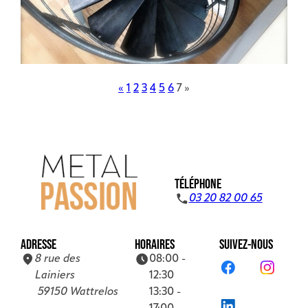
«
1
2
3
4
5
6
7
»
TÉLÉPHONE
03 20 82 00 65
ADRESSE
HORAIRES
SUIVEZ-NOUS
8 rue des
08:00 -
Lainiers
12:30
59150 Wattrelos
13:30 -