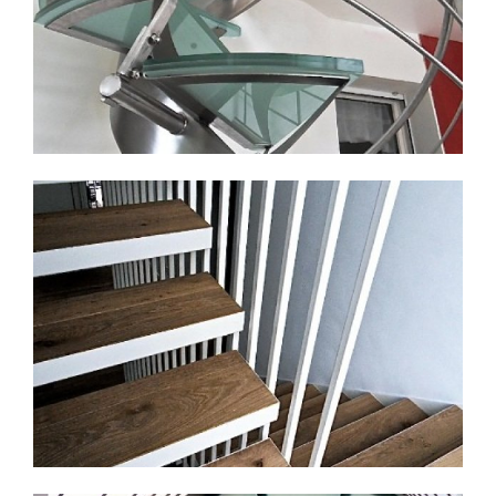
ESCALIER SUSPENDU ACIER LAQUÉ/BOIS
Escaliers décoratifs - Nord-Pas-de-Calais
Découvrir
SEMI HÉLICOIDAL INOX/VERRE
Escaliers en colimaçon et débillardés sur mesure à
Lille et dans tout le Nord-Pas-de-Calais
Découvrir