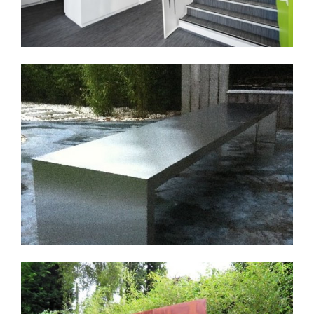
Découvrir
PANNEAUX EN ACIER CORTEN
Mobilier et décoration métallique - Nord-Pas-de-
Calais
Découvrir